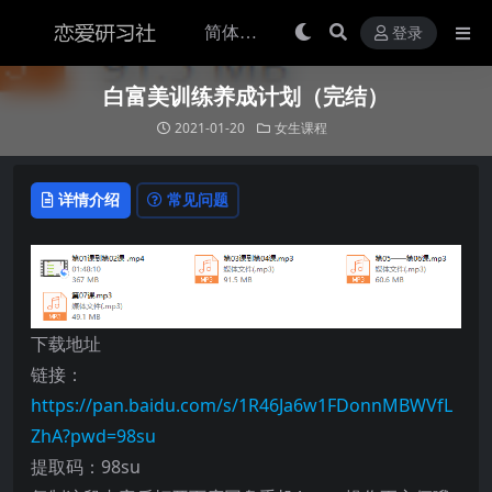
登录
白富美训练养成计划（完结）
2021-01-20
女生课程
详情介绍
常见问题
下载地址
链接：
https://pan.baidu.com/s/1R46Ja6w1FDonnMBWVfL
ZhA?pwd=98su
提取码：98su