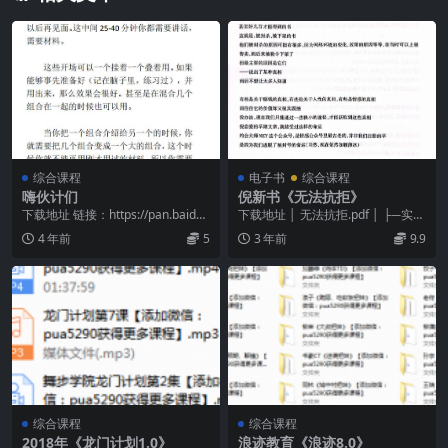
综合课程
电子书
综合课程
嗨伙计们 ​
倪新书《无法抗拒》
下载地址 链接：https://pan.baidu.
下载地址 │ 无法抗拒.pdf │ ├─实战
com/s/1M0wkFPb...
全案解析课 │ 001.巴黎留学女生...
4 年前
5
3 年前
9.9
综合课程
综合课程
2018年《龙门计划1.0》
浪迹教育《浪迹8.0》