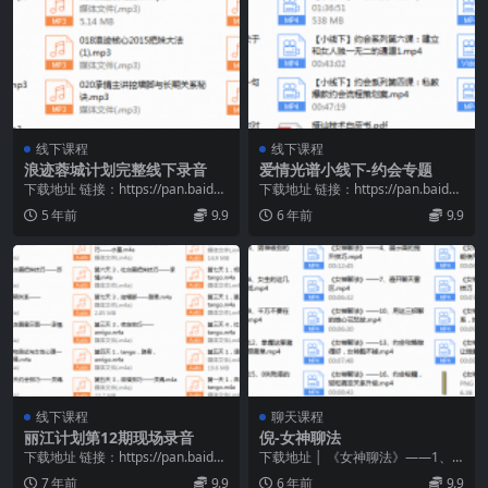
线下课程
线下课程
浪迹蓉城计划完整线下录音
爱情光谱小线下-约会专题
下载地址 链接：https://pan.baidu.
下载地址 链接：https://pan.baidu.
com/s/1ZDeW2PF...
com/s/11C8FM-E...
5 年前
9.9
6 年前
9.9
线下课程
聊天课程
丽江计划第12期现场录音
倪-女神聊法
下载地址 链接：https://pan.baidu.
下载地址 │ 《女神聊法》——1、
com/s/1UcCfRDP...
科学的追求女生.mp4 │ 《女神聊
7 年前
9.9
6 年前
9.9