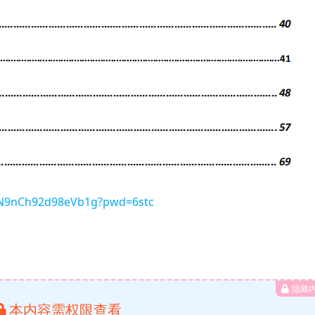
JbN9nCh92d98eVb1g?pwd=6stc
隐藏
本内容需权限查看