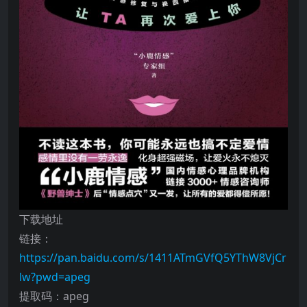
下载地址
链接：
https://pan.baidu.com/s/1411ATmGVfQ5YThW8VjCr
lw?pwd=apeg
提取码：apeg