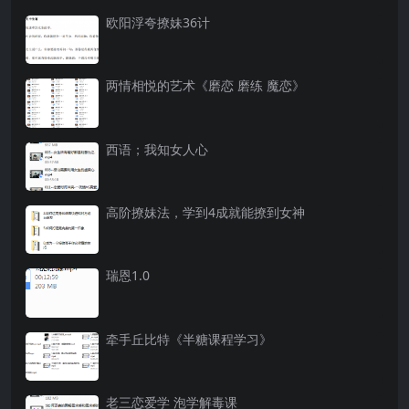
欧阳浮夸撩妹36计
两情相悦的艺术《磨恋 磨练 魔恋》
西语；我知女人心
高阶撩妹法，学到4成就能撩到女神
瑞恩1.0
牵手丘比特《半糖课程学习》
老三恋爱学 泡学解毒课