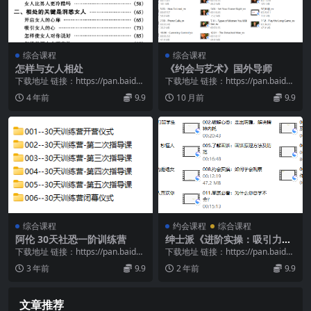
综合课程
综合课程
怎样与女人相处
《约会与艺术》国外导师
下载地址 链接：https://pan.baidu.
下载地址 链接：https://pan.baidu.
com/s/1r5s4g0N...
com/s/10989qzS...
4 年前
9.9
10 月前
9.9
综合课程
约会课程
综合课程
阿伦 30天社恐一阶训练营
绅士派《进阶实操：吸引力底
层逻辑》
下载地址 链接：https://pan.baidu.
下载地址 链接：https://pan.baidu.
com/s/1bQzmX80...
com/s/1I4y7vZ8...
3 年前
9.9
2 年前
9.9
文章推荐