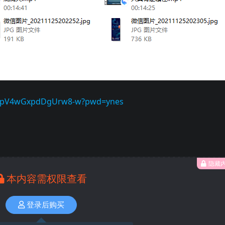
b8MpV4wGxpdDgUrw8-w?pwd=ynes
隐藏
本内容需权限查看
登录后购买