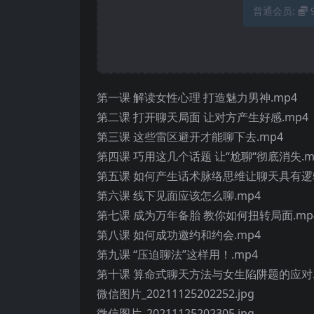
普通会员:
第一课 解读女性心理 打造魅力男神.mp4
第二课 打开聊天局面 让对方产生好感.mp4
第三课 这些雷区避开才能聊下去.mp4
第四课 巧用这几个话题 让“尬聊“彻底消失.m
第五课 如何产生话术脉络思维让聊天具有逻辑
第六课 线下见面应该怎么聊.mp4
第七课 成为万年备胎 教你如何扭转局面.mp
第八课 如何成功邀约和约会.mp4
第九课 “压迫聊法”这样用！.mp4
第十课 算命式聊天方法与女生陷阱题的应对.
微信图片_20211125202252.jpg
微信图片_20211125202305.jpg