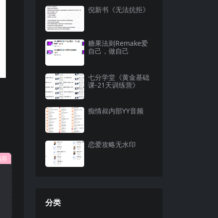
倪新书《无法抗拒》
糖果法则Remake爱
自己，做自己
七分学堂《黄金基础
课-21天训练营》
痴情叔内部YY音频
恋爱攻略无水印
内容
分类