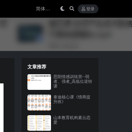
登录
文章推荐
思阳情感训练营--弱
者、强者_高低位逆转
课
泰迪核心课《情商提
升班》
山本教育机构素云恋
爱