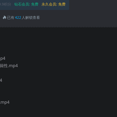
9.9积分
钻石会员:
免费
永久会员:
免费
已有
422
人解锁查看
p4
性.mp4
4
mp4