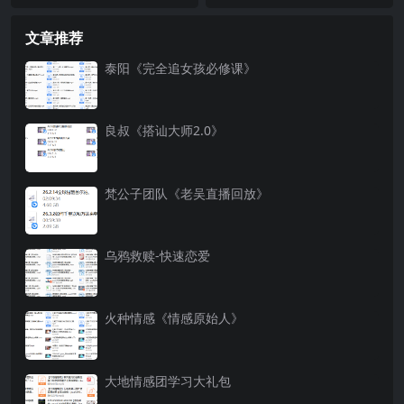
文章推荐
泰阳《完全追女孩必修课》
良叔《搭讪大师2.0》
梵公子团队《老吴直播回放》
乌鸦救赎-快速恋爱
火种情感《情感原始人》
大地情感团学习大礼包