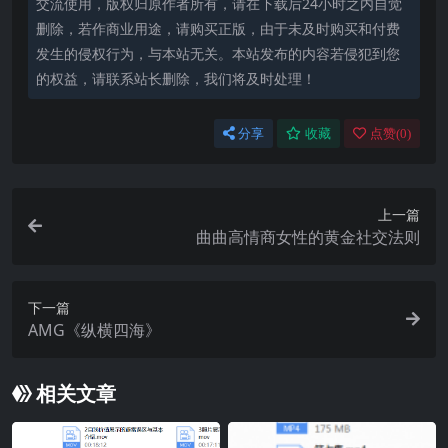
交流使用，版权归原作者所有，请在下载后24小时之内自觉
删除，若作商业用途，请购买正版，由于未及时购买和付费
发生的侵权行为，与本站无关。本站发布的内容若侵犯到您
的权益，请联系站长删除，我们将及时处理！
分享
收藏
点赞(
0
)
上一篇
​曲曲高情商女性的黄金社交法则
下一篇
AMG《纵横四海》
相关文章