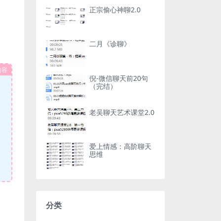
正宗偷心神聊2.0
二月《诊聊》
内容
倪-微信聊天前20句
（完结）
老吴聊天艺术课堂2.0
爱上情感：高阶聊天
思维
分类