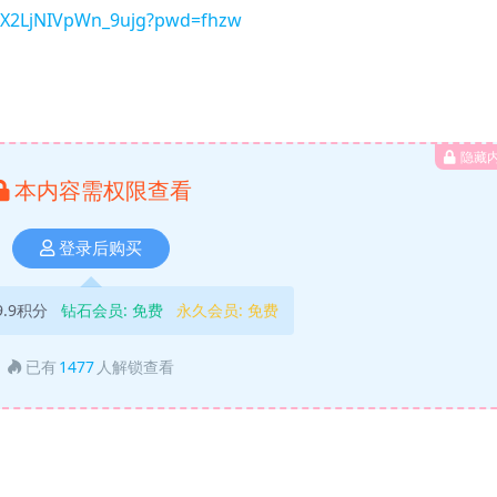
70X2LjNIVpWn_9ujg?pwd=fhzw
隐藏
本内容需权限查看
登录后购买
9.9积分
钻石会员:
免费
永久会员:
免费
已有
1477
人解锁查看