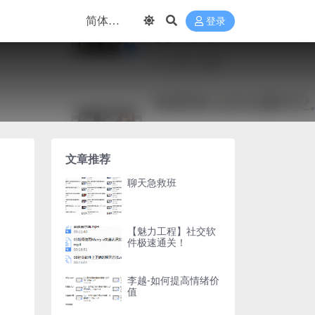
登录
文章推荐
聊天急救班
【魅力工程】社交软
件极速通关！
李越-如何提高情绪价
值