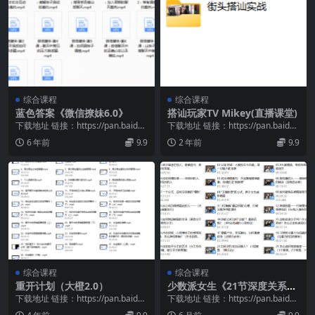
综合课程
综合课程
蓝色答案《微信撩妹6.0》
搭讪玩家TV Mikey(直播课堂)
下载地址 链接：https://pan.baidu.
下载地址 链接：https://pan.baidu.
com/s/1Mw1Rui7...
com/s/1HQ2U0U8...
6 年前
9.9
2 年前
9.9
综合课程
综合课程
重开计划（大橙2.0）
少数派女生《21节深度关系必
修课》
下载地址 链接：https://pan.baidu.
下载地址 链接：https://pan.baidu.
com/s/16DJMVQW...
com/s/1FNExNWG...