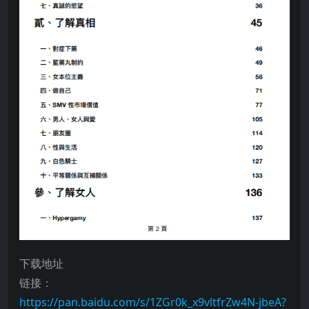
下载地址
链接：
https://pan.baidu.com/s/1ZGr0k_x9vltfrZw4N-jbeA?