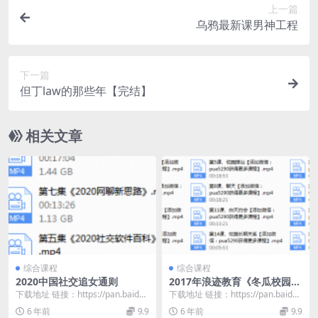
上一篇
乌鸦最新课男神工程
下一篇
但丁law的那些年【完结】
相关文章
综合课程
综合课程
2020中国社交追女通则
2017年浪迹教育《冬瓜校园攻
略》
下载地址 链接：https://pan.baidu.
下载地址 链接：https://pan.baidu.
com/s/1HEj7OpS...
com/s/1bfC4yxa...
6 年前
9.9
6 年前
9.9