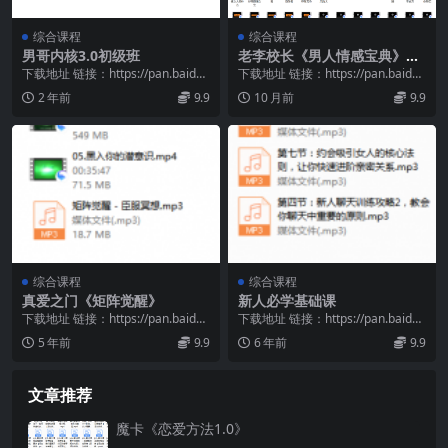
综合课程
综合课程
男哥内核3.0初级班
老李校长《男人情感宝典》
（124节）
下载地址 链接：https://pan.baidu.
下载地址 链接：https://pan.baidu.
com/s/1nA2cHN7...
com/s/1MVRdPFN...
2 年前
9.9
10 月前
9.9
综合课程
综合课程
真爱之门《矩阵觉醒》
新人必学基础课
下载地址 链接：https://pan.baidu.
下载地址 链接：https://pan.baidu.
com/s/1Hd9X9N8...
com/s/1lhy7_bi...
5 年前
9.9
6 年前
9.9
文章推荐
魔卡《恋爱方法1.0》