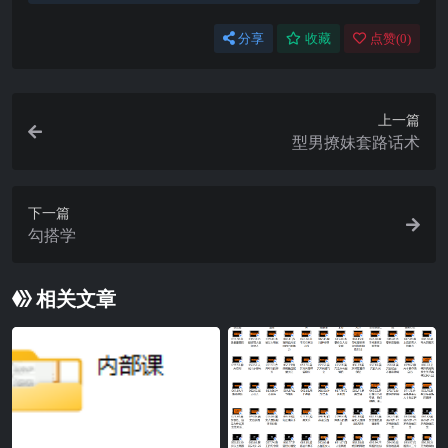
分享
收藏
点赞(
0
)
上一篇
型男撩妹套路话术
下一篇
勾搭学
相关文章