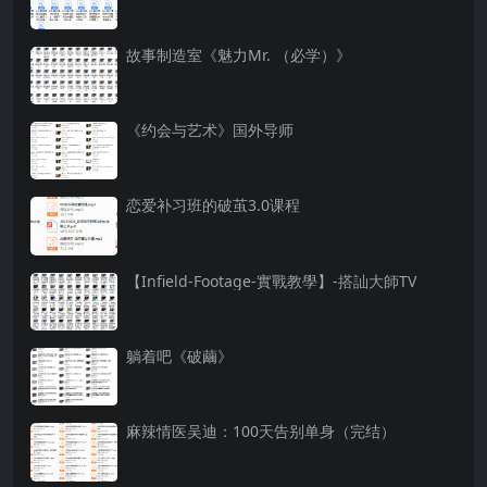
故事制造室《魅力Mr. （必学）》
《约会与艺术》国外导师
恋爱补习班的破茧3.0课程
【Infield-Footage-實戰教學】-搭訕大師TV
躺着吧《破繭》
麻辣情医吴迪：100天告别单身（完结）