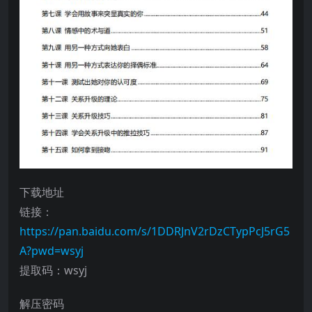
下载地址
链接：
https://pan.baidu.com/s/1DDRJnV2rDzCTypPcJ5rG5
A?pwd=wsyj
提取码：wsyj
解压密码