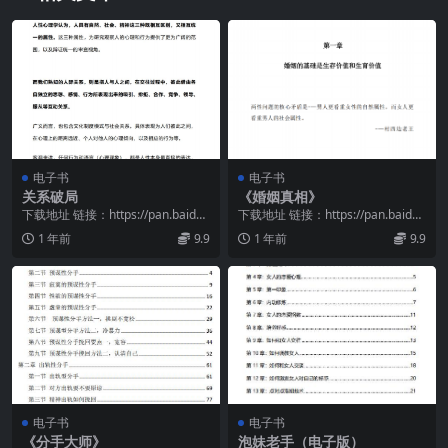
电子书
电子书
关系破局
《婚姻真相》
下载地址 链接：https://pan.baidu.
下载地址 链接：https://pan.baidu.
com/s/1ZrOlpa7...
com/s/1Uyseuno...
1 年前
9.9
1 年前
9.9
电子书
电子书
《分手大师》
泡妹老手（电子版）