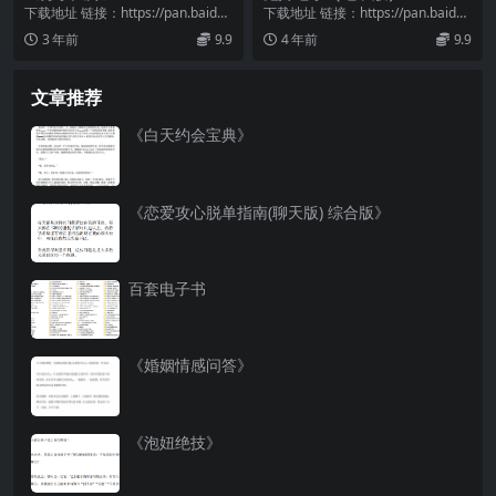
下载地址 链接：https://pan.baidu.
下载地址 链接：https://pan.baidu.
com/s/1EYUGb3d...
com/s/1ISc5Tz6...
3 年前
9.9
4 年前
9.9
文章推荐
《白天约会宝典》
《恋爱攻心脱单指南(聊天版) 综合版》
百套电子书
《婚姻情感问答》
《泡妞绝技》