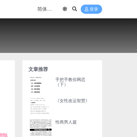
登录
文章推荐
手把手教你网恋
（下）
《女性改运智慧》
性商男人篇