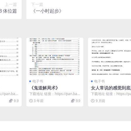
上一篇
下一篇
 体位篇
《一小时起步》
电子书
电子书
》
《鬼道解局术》
女人常说的感觉到底
么
/pan.baid
下载地址 链接：https://pan.baid
下载地址 链接：https://pa
u.com/s/1bk0zECs...
u.com/s/1FZFWKTj...
9.9
3 年前
9.9
9 月前