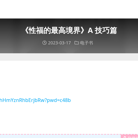
《性福的最高境界》A 技巧篇
2023-03-17
电子书
fbKhHmYznRhbErjbRw?pwd=c48b