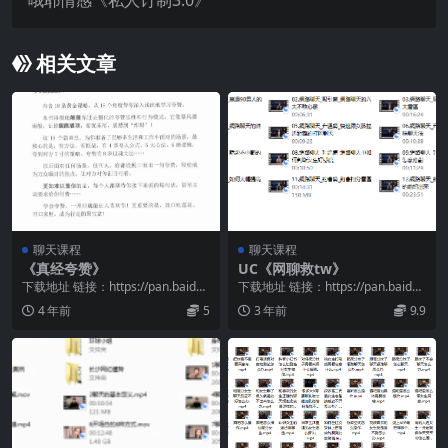
哦耶情感《私人订制3.0》
相关文章
聊天课程
聊天课程
《真经夸赞》
UC《网聊救tw》
下载地址 链接：https://pan.baidu.
下载地址 链接：https://pan.baidu.
com/s/1E2EFERz...
com/s/1kRaOpUv...
4 年前
5
3 年前
9.9