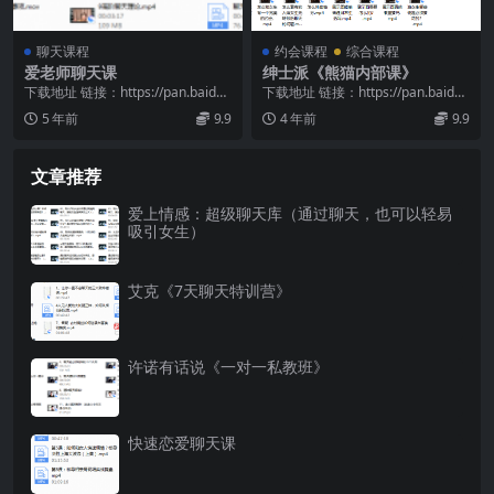
聊天课程
约会课程
综合课程
爱老师聊天课
绅士派《熊猫内部课》
下载地址 链接：https://pan.baidu.
下载地址 链接：https://pan.baidu.
com/s/1MLA0UaT...
com/s/17eTjQKT...
5 年前
9.9
4 年前
9.9
文章推荐
爱上情感：超级聊天库（通过聊天，也可以轻易
吸引女生）
艾克《7天聊天特训营》
许诺有话说《一对一私教班》
快速恋爱聊天课