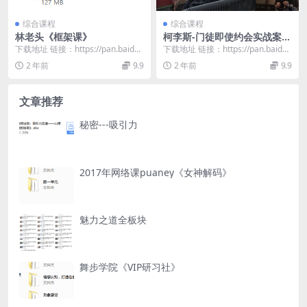
综合课程
综合课程
林老头《框架课》
柯李斯-门徒即使约会实战案例
讲解
下载地址 链接：https://pan.baidu.
下载地址 链接：https://pan.baidu.
com/s/1H3s6uhf...
com/s/1cdqm80G...
2 年前
9.9
2 年前
9.9
文章推荐
秘密---吸引力
2017年网络课puaney《女神解码》
魅力之道全板块
舞步学院《VIP研习社》