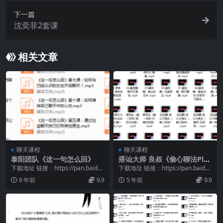
下一篇
沈奕菲2套课
相关文章
聊天课程
聊天课程
泰阳团队《这一句怎么回》
搭讪大师 良叔《偷心聊法Plu
s》
下载地址 链接：https://pan.baidu.
下载地址 链接：https://pan.baidu.
com/s/160O_hGj...
com/s/1ZwV0lub...
6 年前
9.9
5 年前
9.9