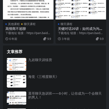
其他课程
聊天课程
聊天课程
高情商不尬聊
关键对话20讲：如何成为沟通
高手
下载地址 链接：https://pan.baidu.
下载地址 链接：https://pan.baidu.
com/s/1_1lne5X...
com/s/1HHLS4Xj...
6 年前
9.9
3 年前
9.9
文章推荐
九岩聊天训练营
海觉《三维度聊天》
晨哥聊天急训班——8小时，让你成为一个会聊天
的男人！