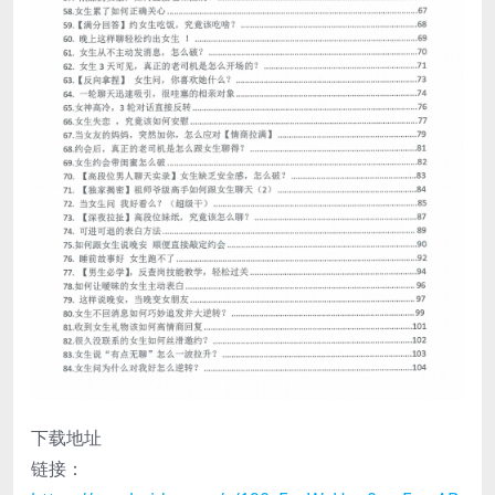
下载地址
链接：