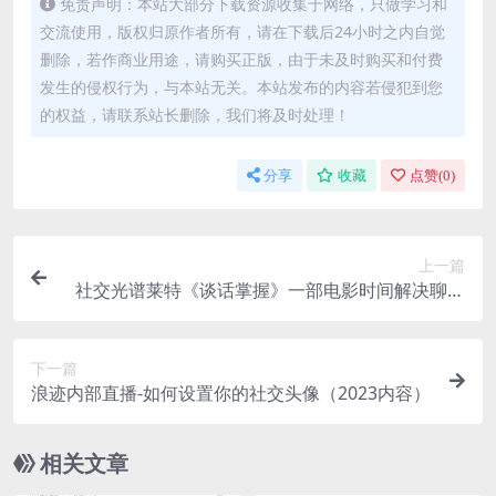
免责声明：本站大部分下载资源收集于网络，只做学习和
交流使用，版权归原作者所有，请在下载后24小时之内自觉
删除，若作商业用途，请购买正版，由于未及时购买和付费
发生的侵权行为，与本站无关。本站发布的内容若侵犯到您
的权益，请联系站长删除，我们将及时处理！
分享
收藏
点赞(
0
)
上一篇
社交光谱莱特《谈话掌握》一部电影时间解决聊天
问题
下一篇
浪迹内部直播-如何设置你的社交头像（2023内容）
相关文章