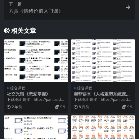
下一篇
方赏《情绪价值入门课》
相关文章
综合课程
综合课程
社交光谱《恋爱掌握》
墨菲讲堂《人格重塑系统课》
（老版高能内核）
下载地址 链接：https://pan.baidu.
下载地址 链接：https://pan.baidu.
com/s/1moluPUn...
com/s/1q2cQh8q...
2 年前
9.9
8 月前
9.9