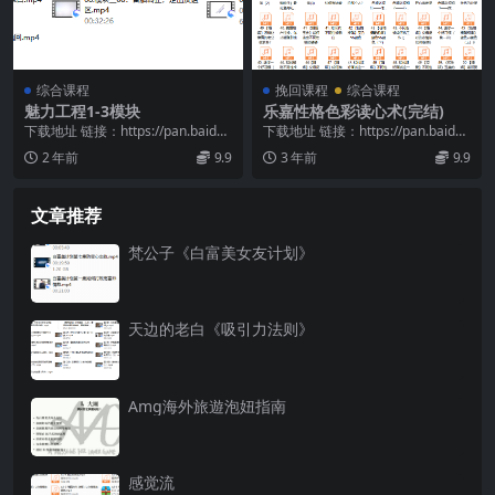
综合课程
挽回课程
综合课程
魅力工程1-3模块
乐嘉性格色彩读心术(完结)
下载地址 链接：https://pan.baidu.
下载地址 链接：https://pan.baidu.
com/s/1NisjgNb...
com/s/17bwRIqo...
2 年前
9.9
3 年前
9.9
文章推荐
梵公子《白富美女友计划》
天边的老白《吸引力法则》
Amg海外旅遊泡妞指南
感觉流