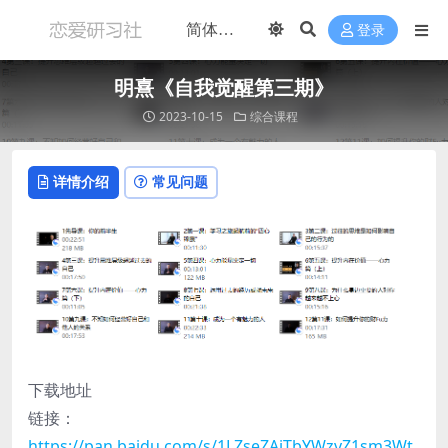
登录
明熹《自我觉醒第三期》
2023-10-15
综合课程
详情介绍
常见问题
下载地址
链接：
https://pan.baidu.com/s/1LZseZAiTbYWzvZ1sm3Wt