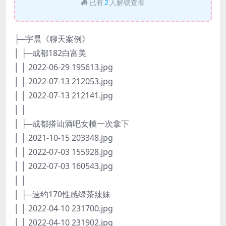
已有
2
人解锁查看
├─宇晨《聊天案例》
│ ├─成都182白富美
│ │ 2022-06-29 195613.jpg
│ │ 2022-07-13 212053.jpg
│ │ 2022-07-13 212141.jpg
│ │
│ ├─成都搭讪酒吧女模一次拿下
│ │ 2021-10-15 203348.jpg
│ │ 2022-07-03 155928.jpg
│ │ 2022-07-03 160543.jpg
│ │
│ ├─速约170性感绿茶辣妹
│ │ 2022-04-10 231700.jpg
│ │ 2022-04-10 231902.jpg