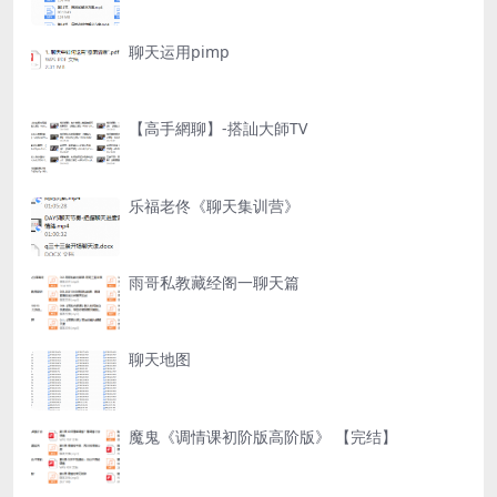
聊天运用pimp
【高手網聊】-搭訕大師TV
乐福老佟《聊天集训营》
雨哥私教藏经阁一聊天篇
聊天地图
魔鬼《调情课初阶版高阶版》 【完结】