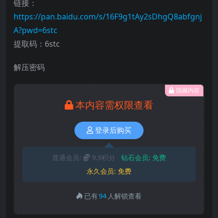
链接：
https://pan.baidu.com/s/16F9g1tAy2sDhgQ8abfgnj
A?pwd=6stc
提取码：6stc
解压密码
隐藏内容
本内容需权限查看
登录后购买
普通会员:
9.9积分
钻石会员:
免费
永久会员:
免费
已有
94
人解锁查看