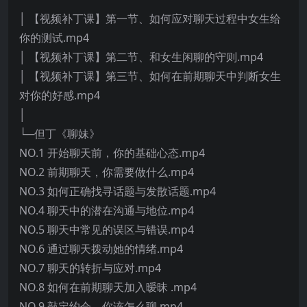
│ 【视频补丁课】第一节、如何应对聊天过程中女生给
你的测试.mp4
│ 【视频补丁课】第二节、和女生闲聊的守则.mp4
│ 【视频补丁课】第三节、如何在前期聊天中判断女生
对你的好感.mp4
│
└─但丁《聊妹》
NO.1 开始聊天前，你的基础心态.mp4
NO.2 前期聊天，你需要做什么.mp4
NO.3 如何正确找寻话题与发散话题.mp4
NO.4 聊天中的潜在沟通与地位.mp4
NO.5 聊天中常见的误区与错误.mp4
NO.6 通过聊天拨动她的情绪.mp4
NO.7 聊天的转折与应对.mp4
NO.8 如何在前期聊天加入暧昧 .mp4
NO.9 敲定约会，你该怎么聊.mp4