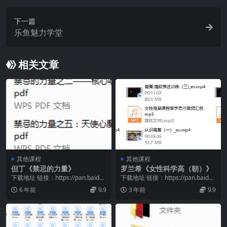
下一篇
乐鱼魅力学堂
相关文章
其他课程
其他课程
但丁《禁忌的力量》
罗兰希《女性科学高（朝）》
下载地址 链接：https://pan.baidu.
下载地址 链接：https://pan.baidu.
com/s/1XS0o2kw...
com/s/16a1kpVT...
6 年前
9.9
3 年前
9.9