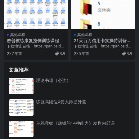
其他课程
其他课程
赛普教练康复拉伸训练课程
21天百万信用卡实操特训营
（完结）
下载地址 链接：https://pan.baidu.
下载地址 链接：https://pan.baidu.
com/s/1Mvuj2zT...
com/s/1SnsCF2w...
7 年前
9.9
5 年前
9.9
文章推荐
理论书籍（必读）
练就高段位X爱大师提升营
乌鸦救赎《赚钱的14种能力》发售内部课