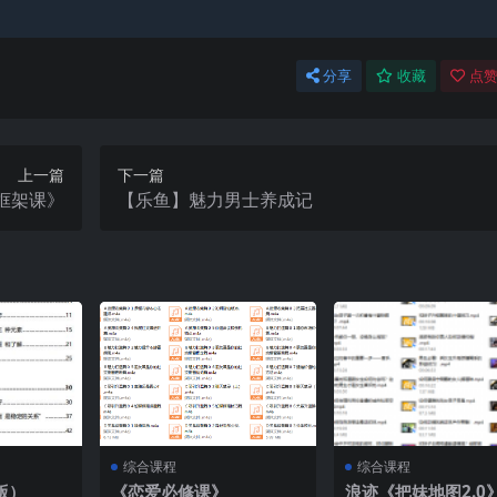
分享
收藏
点赞
上一篇
下一篇
框架课》
【乐鱼】魅力男士养成记
综合课程
综合课程
版）
《恋爱必修课》
浪迹《把妹地图2.0