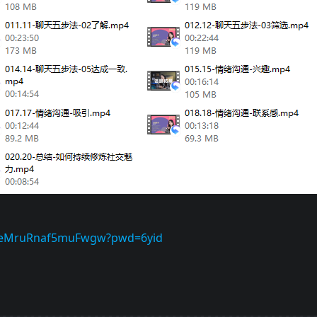
fPheMruRnaf5muFwgw?pwd=6yid