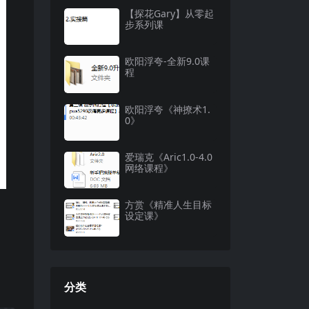
【探花Gary】从零起
步系列课
欧阳浮夸-全新9.0课
程
欧阳浮夸《神撩术1.
0》
爱瑞克《Aric1.0-4.0
网络课程》
方赏《精准人生目标
设定课》
分类