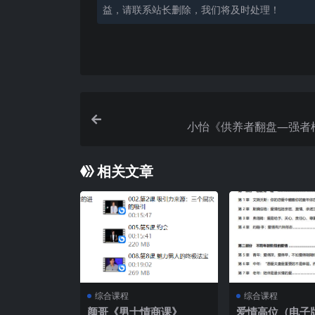
益，请联系站长删除，我们将及时处理！
小怡《供养者翻盘—强者
相关文章
综合课程
综合课程
颜哥《男士情商课》
爱情高位（电子