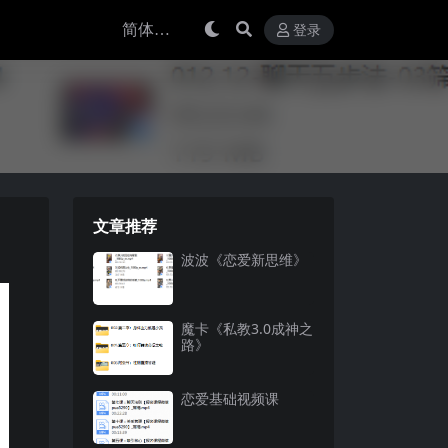
登录
文章推荐
波波《恋爱新思维》
魔卡《私教3.0成神之
路》
恋爱基础视频课