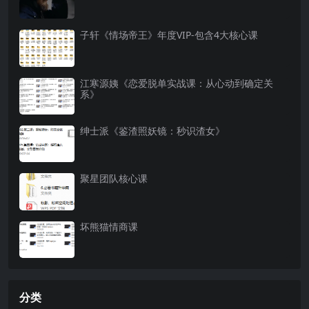
子轩《情场帝王》年度VIP-包含4大核心课
江寒源姨《恋爱脱单实战课：从心动到确定关
系》
绅士派《鉴渣照妖镜：秒识渣女》
聚星团队核心课
坏熊猫情商课
分类