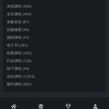
其他课程
(340)
女生课程
(463)
形象改造
(87)
拍摄修图
(49)
挽回课程
(37)
电子书
(283)
私教课程
(162)
约会课程
(128)
线下课程
(44)
综合课程
(1,053)
聊天课程
(363)