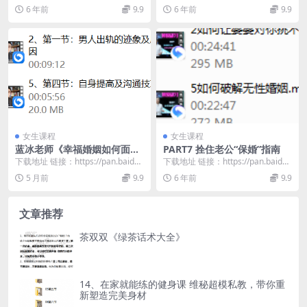
爱情。被宠成“公主”的女人，
com/s/1JzZIiDd...
com/s/1ZxXCDof...
6 年前
9.9
6 年前
9.9
都知道这些！
女生课程
女生课程
蓝冰老师《幸福婚姻如何面对
PART7 拴住老公“保婚”指南
男人背叛》
下载地址 链接：https://pan.baidu.
下载地址 链接：https://pan.baidu.
com/s/1REUNHRt...
com/s/1XszCLlI...
5 月前
9.9
6 年前
9.9
文章推荐
茶双双《绿茶话术大全》
14、在家就能练的健身课 维秘超模私教，带你重
新塑造完美身材