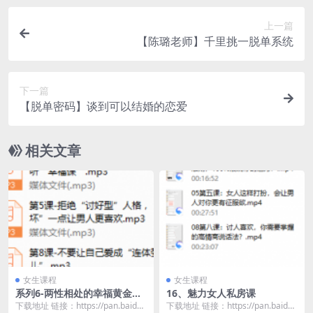
上一篇
【陈璐老师】千里挑一脱单系统
下一篇
【脱单密码】谈到可以结婚的恋爱
相关文章
女生课程
女生课程
系列6-两性相处的幸福黄金法
16、魅力女人私房课
则：让你拥有 “零争吵 ”的完美
下载地址 链接：https://pan.baidu.
下载地址 链接：https://pan.baidu.