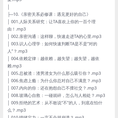
│
├─10.《亲密关系必修课：遇见更好的自己》
│ 001.人际关系研究：让TA喜欢上你的一百个理
由！.mp3
│ 002.亲密沟通：这样聊，快速走进TA的心里.mp3
│ 003.识人心理学：如何快速判断TA是不是“对的
人”？.mp3
│ 004.依赖定律：越依赖，越失望；越失望，越依
赖.mp3
│ 005.总被渣：渣男渣女为什么那么吸引你？.mp3
│ 006.焦虑上瘾：为什么你总对自己不满意？.mp3
│ 007.内向的你：还在抱怨自己不擅社交？.mp3
│ 008.玻璃心自救：一碰就碎，怎么与人相处？.mp3
│ 009.拒绝的艺术：从不敢说“不”的人，到底在怕什
么？.mp3
│ 010.情绪定力：一言不合就崩溃？.mp3