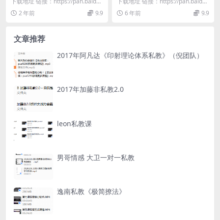
毒》18节
下载地址 链接：https://pan.baidu.
下载地址 链接：https://pan.baidu.
com/s/1wybr5xW...
com/s/18kHXtzx...
2 年前
9.9
6 年前
9.9
文章推荐
2017年阿凡达《印射理论体系私教》（倪团队）
2017年加藤非私教2.0
leon私教课
男哥情感 大卫一对一私教
逸南私教《极简撩法》