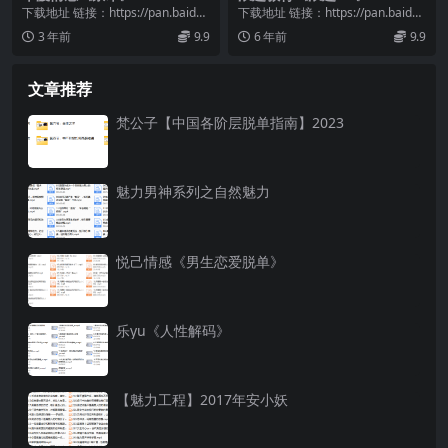
下载地址 链接：https://pan.baidu.
下载地址 链接：https://pan.baidu.
com/s/1bTLFQlJ...
com/s/1WabZlBb...
3 年前
9.9
6 年前
9.9
文章推荐
梵公子【中国各阶层脱单指南】2023
魅力男神系列之自然魅力
悦己情感《男生恋爱脱单》
乐yu《人性解码》
【魅力工程】2017年安小妖