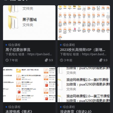
综合课程
综合课程
黑子恋爱故事流
2023校长高情商VIP（新增更
新）
下载地址 链接：https://pan.baidu.
下载地址 链接：https://pan.baidu.
com/s/1bqwgGhm...
com/s/1c1QBpSS...
7 年前
9.9
3 年前
9.9
综合课程
综合课程
本渡情感《禁术》
浪迹教育《浪迹2.0》