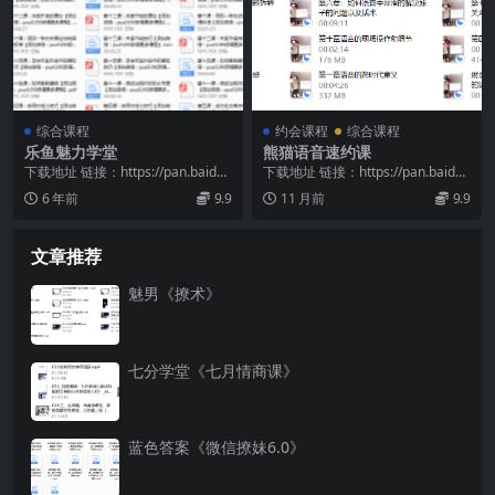
综合课程
约会课程
综合课程
乐鱼魅力学堂
熊猫语音速约课
下载地址 链接：https://pan.baidu.
下载地址 链接：https://pan.baidu.
com/s/1hHwF5Te...
com/s/1khZQE60...
6 年前
9.9
11 月前
9.9
文章推荐
魅男《撩术》
七分学堂《七月情商课》
蓝色答案《微信撩妹6.0》