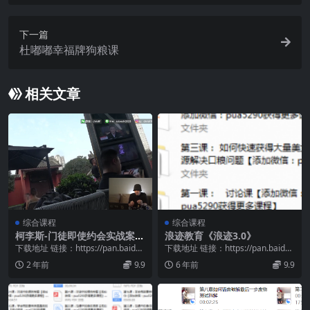
下一篇
杜嘟嘟幸福牌狗粮课
相关文章
综合课程
综合课程
柯李斯-门徒即使约会实战案例
浪迹教育《浪迹3.0》
讲解
下载地址 链接：https://pan.baidu.
下载地址 链接：https://pan.baidu.
com/s/1cdqm80G...
com/s/18JuPIpf...
2 年前
9.9
6 年前
9.9