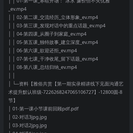
│ │ 01-第一课_寒暄开场：“冰水”廉价但不失优雅
_ev.mp4
│ │ 02-第二课_交流经历_立体形象_ev.mp4
│ │ 03-第三课_发现对话中的重点话题_ev.mp4
│ │ 04-第四课_从圈子到家庭_ev.mp4
│ │ 05-第五课_独特故事_建立深度_ev.mp4
│ │ 06-第六课_欲迎还拒_ev.mp4
│ │ 07-第七课_干净收尾_留下话题_ev.mp4
│ │ 08-第八课_总结归纳_ev.mp4
│ │
│ └─资料【雅俗共赏【第一期实录精讲线下见面沟通艺
术提升默认班级-7226268247065106727】-12800圆-8
节】
│ 01-第一课小节课前回顾pdf.pdf
│ 02-对话3jpg.jpg
│ 03-对话2jpg.jpg