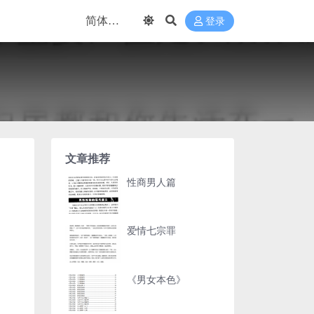
登录
文章推荐
性商男人篇
爱情七宗罪
《男女本色》