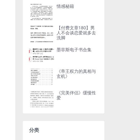
情感秘籍
【付费文章180】男
人不会谈恋爱就多去
洗脚
墨菲斯电子书合集
《帝王权力的真相与
玄机》
《完美伴侣》缓慢性
爱
分类