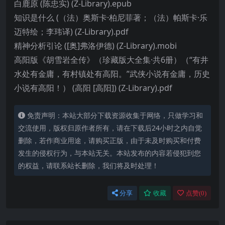
白鹿原 (陈忠实) (Z-Library).epub
知识是什么 (（法）奥斯卡·柏尼菲著；（法）帕斯卡·乐
迈特绘；李玮译) (Z-Library).pdf
精神分析引论 ([奥]弗洛伊德) (Z-Library).mobi
高阳版《胡雪岩全传》（珍藏版大全集·共6册）（“有井
水处有金庸，有村镇处有高阳。”武侠小说有金庸，历史
小说有高阳！） (高阳 [高阳]) (Z-Library).pdf
免责声明：本站大部分下载资源收集于网络，只做学习和
交流使用，版权归原作者所有，请在下载后24小时之内自觉
删除，若作商业用途，请购买正版，由于未及时购买和付费
发生的侵权行为，与本站无关。本站发布的内容若侵犯到您
的权益，请联系站长删除，我们将及时处理！
分享
收藏
点赞(
0
)