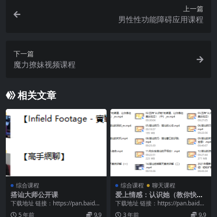
上一篇
男性性功能障碍应用课程
下一篇
魔力撩妹视频课程
相关文章
综合课程
综合课程
聊天课程
搭讪大师公开课
爱上情感：认识她（教你快速
认识你喜欢的女孩）
下载地址 链接：https://pan.baidu.
下载地址 链接：https://pan.baidu.
com/s/1Uq4b5Z0...
com/s/1gEOVZU-...
5 年前
9.9
3 年前
9.9