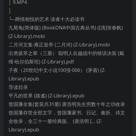
│ 9.MP4
│
└─两情相悦的艺术 读者十大必读书
九尾龟(简体版) (BookDNA中国古典丛书) ([清]张春帆)
(Z-Library).mobi
二月河文集·雍正皇帝 (二月河) (Z-Library).mobi
出类拔萃之辈（三册） 聪明人在越战中的错误决策 (戴
维·哈尔伯斯坦) (Z-Library).pdf
子夜（20世纪中文小说100强·006） (茅盾) (Z-
Library).epub
导读目录
平凡的世界 (路遙) (Z-Library).epub
曾国藩全集(套装共31册) 唐浩明先生穷数十年之功收录
曾国藩存世全部文字，曾国藩家书、日记、奏折、诗文
全收录，全三十一册经典版。 (唐浩明 [... (Z-
Library).epub