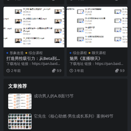
形象改造
综合课程
综合课程
聊天课程
打造男性吸引力：从Beta到Al
魅男《直播聊天》
pha
下载地址 链接：https://pan.baidu.
下载地址 链接：https://pan.baidu.
com/s/1mqk4gk1...
com/s/1TC3MmCv...
2 年前
9.9
3 年前
9.9
文章推荐
成功男人的A.B面15节
它先生《核心助燃·男生成长系列》案例49节