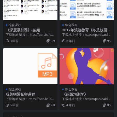
综合课程
综合课程
《深度吸引课》-柴姐
2017年浪迹教育《冬瓜校园攻
略》
下载地址 链接：https://pan.baidu.
下载地址 链接：https://pan.baidu.
com/s/1mfqVeLx...
com/s/1bfC4yxa...
3 年前
9.9
6 年前
9.9
综合课程
综合课程
玩美联盟私密课程
《超级泡泡学》
下载地址 链接：https://pan.baidu.
下载地址 链接：https://pan.baidu.
com/s/140_0ss8...
com/s/1Qu789zl...
5 年前
9.9
4 年前
9.9