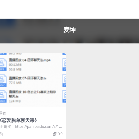
麦坤
课程
《恋爱脱单聊天课》
链接：https://pan.baidu.com/s/1F
.
年前
9.9