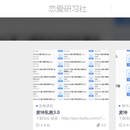
私教课程
聊天
麦坤私教3.0
麦坤
下载地址 链接：https://pan.baidu.com/s/1C
下载地址 
sjFvfr...
Z_uI-V..
6 年前
9.9
6 