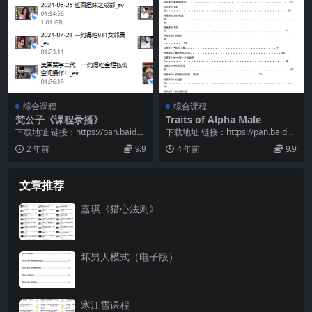
综合课程
综合课程
梵公子《课程录播》
Traits of Alpha Male
下载地址 链接：https://pan.baidu.
下载地址 链接：https://pan.baidu.
com/s/100L7_A_...
com/s/1XI8iHZQ...
2 年前
9.9
4 年前
9.9
文章推荐
嘉琪《猎心法则》
坏男人模式（电子版）
寒江雪课程