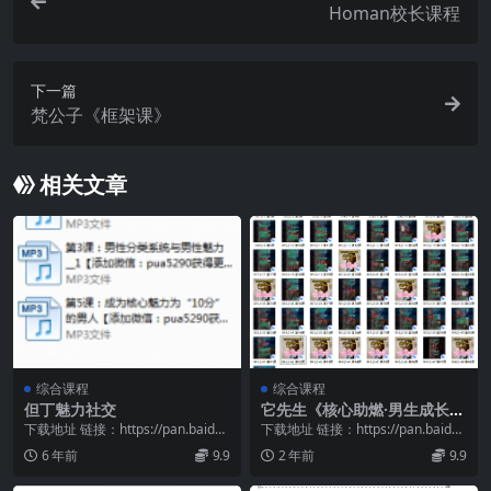
Homan校长课程
下一篇
梵公子《框架课》
相关文章
综合课程
综合课程
但丁魅力社交
它先生《核心助燃·男生成长系
列》案例49节
下载地址 链接：https://pan.baidu.
下载地址 链接：https://pan.baidu.
com/s/15iHLnQc...
com/s/1j5X_Uqj...
6 年前
9.9
2 年前
9.9