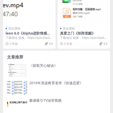
综合课程
综合课程
leon 6.0《Alpha进阶情感
真爱之门《矩阵觉醒》
观》
下载地址 链接：https://pan.baidu.
下载地址 链接：https://pan.baidu.
com/s/1HAN9LAa...
com/s/1Hd9X9N8...
2 年前
9.9
5 年前
9.9
文章推荐
《获取芳心秘诀》
2016年浪迹教育老佟《快速恋爱》
极速吸引TV油管视频