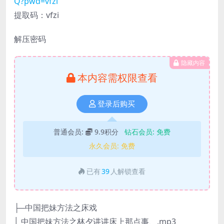
Q?pwd=vfzi
提取码：vfzi
解压密码
隐藏内容
本内容需权限查看
登录后购买
普通会员:
9.9积分
钻石会员:
免费
永久会员:
免费
已有
39
人解锁查看
├─中国把妹方法之床戏
│ 中国把妹方法之林夕讲讲床上那点事、.mp3