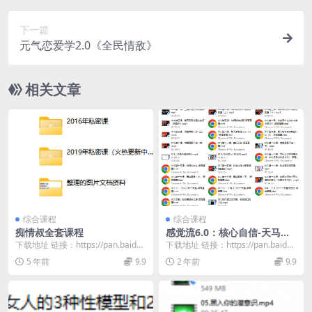
下一篇
元气恋爱学2.0《全民情敌》
相关文章
综合课程
综合课程
痴情叔全套课程
感觉流6.0：核心自信-天马情
感恋爱课堂
下载地址 链接：https://pan.baidu.
下载地址 链接：https://pan.baidu.
com/s/15pCnlD_...
com/s/1bGfKt_e...
5 年前
9.9
2 年前
9.9