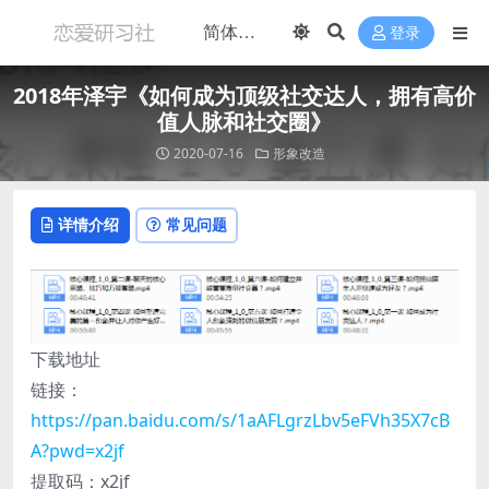
登录
2018年泽宇《如何成为顶级社交达人，拥有高价
值人脉和社交圈》
2020-07-16
形象改造
详情介绍
常见问题
下载地址
链接：
https://pan.baidu.com/s/1aAFLgrzLbv5eFVh35X7cB
A?pwd=x2jf
提取码：x2jf