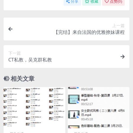
分享
收藏
点赞(
0
)
上一篇
【完结】来自法国的优雅撩妹课程
下一篇
CT私教，吴克群私教
相关文章