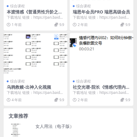
综合课程
综合课程
本渡情感《普通男性升阶之
瑞恩年会员PRO 瑞恩高级会员
道》9节
下载地址 链接：https://pan.baidu.
下载地址 链接：https://pan.baidu.
com/s/13kNLI4q...
com/s/12l5AKdD...
1 年前
9.9
2 年前
9.9
综合课程
综合课程
乌鸦救赎-出神入化视频
社交光谱-院长《情感代理内训
计划》
下载地址 链接：https://pan.baidu.
下载地址 链接：https://pan.baidu.
com/s/1Etr3Fcu...
com/s/1p2_k6Pr...
4 年前
9.9
2 年前
9.9
文章推荐
女人用法（电子版）