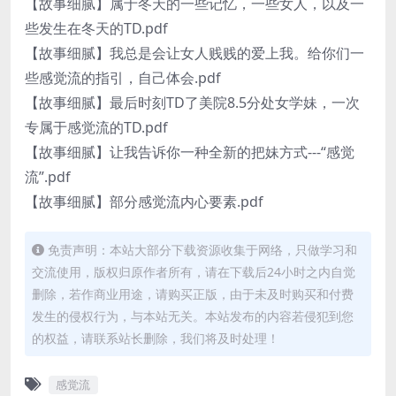
【故事细腻】属于冬天的一些记忆，一些女人，以及一
些发生在冬天的TD.pdf
【故事细腻】我总是会让女人贱贱的爱上我。给你们一
些感觉流的指引，自己体会.pdf
【故事细腻】最后时刻TD了美院8.5分处女学妹，一次
专属于感觉流的TD.pdf
【故事细腻】让我告诉你一种全新的把妹方式---“感觉
流”.pdf
【故事细腻】部分感觉流内心要素.pdf
免责声明：本站大部分下载资源收集于网络，只做学习和
交流使用，版权归原作者所有，请在下载后24小时之内自觉
删除，若作商业用途，请购买正版，由于未及时购买和付费
发生的侵权行为，与本站无关。本站发布的内容若侵犯到您
的权益，请联系站长删除，我们将及时处理！
感觉流