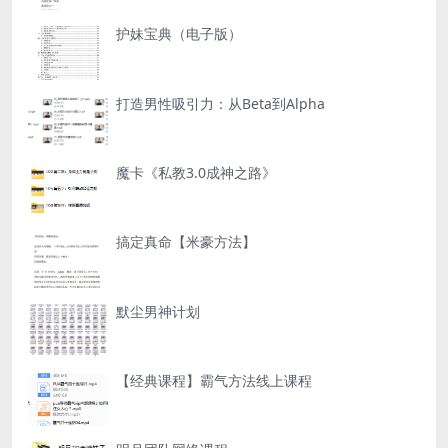
护妹宝典（电子版）
打造男性吸引力：从Beta到Alpha
魔卡《私教3.0成神之路》
搞定真命【米豪方法】
默尘男神计划
【经典课程】霸气方法线上课程