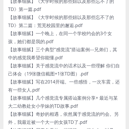
【故事细腻】《大学时候的那些妞以及那些忘不了的
TD》第一篇.pdf
【故事细腻】《大学时候的那些妞以及那些忘不了的
TD》第二篇：荒芜校园里的邂逅.pdf
【故事细腻】一个晚上，在同一个学校约会的3个女
孩，她们都是我的.pdf
【故事细腻】三个典型“感觉流”搭讪案例---兄弟们，其
中的感觉我希望你能懂.pdf
【故事细腻】关于感觉流中的话术以及一些理解 你们自
己体会（19张微信截图+1张TD图）.pdf
【故事细腻】写在2014开端。一些感悟，一次车震，还
有一些女人.pdf
【故事细腻】几个感觉流专属搭讪案例分享+ 最近与某
大二幼教处女小学妹的TD故事.pdf
【故事细腻】奇妙的相遇，依然属于感觉流的约会。另
外，我最近被一个大一的女孩TD了.pdf