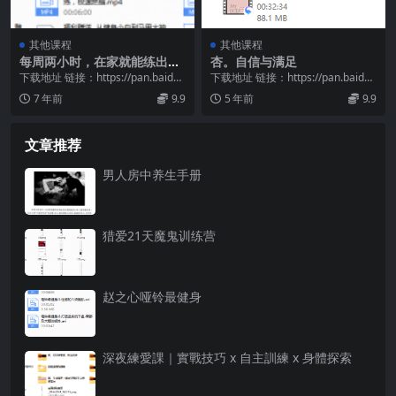
其他课程
其他课程
每周两小时，在家就能练出好
杏。自信与满足
身材
下载地址 链接：https://pan.baidu.
下载地址 链接：https://pan.baidu.
com/s/12_4hwYu...
com/s/1maYKsKQ...
7 年前
9.9
5 年前
9.9
文章推荐
男人房中养生手册
猎爱21天魔鬼训练营
赵之心哑铃最健身
深夜練愛課｜實戰技巧 x 自主訓練 x 身體探索