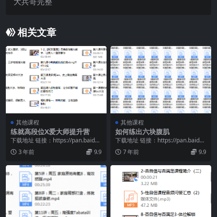
大兵哥完整
相关文章
其他课程
其他课程
练就高段位X爱大师提升营
如何练出六块腹肌
下载地址 链接：https://pan.baidu.
下载地址 链接：https://pan.baidu.
com/s/1yn3QLCQ...
com/s/1xrBKwf7...
3 年前
9.9
7 年前
9.9