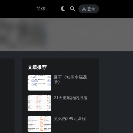
登录
文章推荐
展哥《知侣幸福课
堂》
21天重燃婚内浪漫
吴么西299元课程