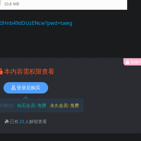
_hFtIHnb49dDUzENcw?pwd=tawg
隐藏
本内容需权限查看
登录后购买
9.9积分
钻石会员:
免费
永久会员:
免费
已有
23
人解锁查看