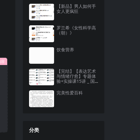
【新品】男人如何手
女人更疯狂
罗兰希《女性科学高
（朝）》
饮食营养
内容
【完结】【表达艺术
与情绪疗愈】专题体
验+实操课15讲 _ 国
际表达艺术治疗师直
播授
完美性爱百科
分类