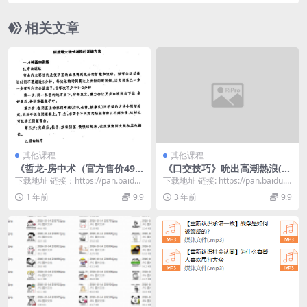
相关文章
其他课程
其他课程
《哲龙-房中术（官方售价498
《口交技巧》吮出高潮熱浪(增
元）》
修版)（高清版）
下载地址 链接：https://pan.baidu.
下载地址 链接: https://pan.baidu.c
com/s/1fT2MTbv...
om/s/1lHpmTY...
1 年前
9.9
3 年前
9.9