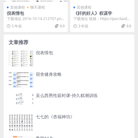
其他课程
聊天课程
其他课程
倪表情包
《奸的好人》权谋学
下载地址 2016-10-14 212707.png
下载地址 链接：https://pan.baidu.
2016-10-14 21...
com/s/1vl-7Crm...
5 年前
9.9
3 年前
9.9
文章推荐
倪表情包
宿舍健身攻略
吴么西男性延时课-持久糕潮训练
七七的《杏福神功》