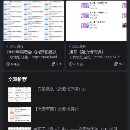
综合课程
综合课程
2018年闪恋会《内部答疑以及
旭哥《魅力情商课》
君君导师女性心理分析》
下载地址 链接：https://pan.baidu.
下载地址 链接：https://pan.baidu.
com/s/14UHrN1a...
com/s/1GN8t4pW...
6 年前
9.9
2 月前
9.9
文章推荐
一只流氓兔《恋爱指导课1.0》
【恋爱军团】恋爱指男针
黄栗子『私人订制』——恋爱教学篇（100节视