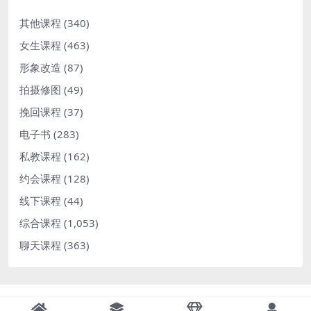
其他课程
(340)
女生课程
(463)
形象改造
(87)
拍摄修图
(49)
挽回课程
(37)
电子书
(283)
私教课程
(162)
约会课程
(128)
线下课程
(44)
综合课程
(1,053)
聊天课程
(363)