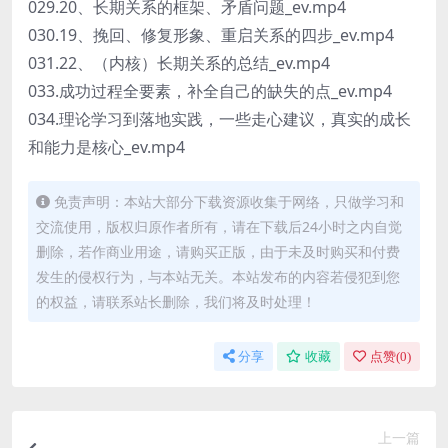
029.20、长期关系的框架、矛盾问题_ev.mp4
030.19、挽回、修复形象、重启关系的四步_ev.mp4
031.22、（内核）长期关系的总结_ev.mp4
033.成功过程全要素，补全自己的缺失的点_ev.mp4
034.理论学习到落地实践，一些走心建议，真实的成长
和能力是核心_ev.mp4
免责声明：本站大部分下载资源收集于网络，只做学习和
交流使用，版权归原作者所有，请在下载后24小时之内自觉
删除，若作商业用途，请购买正版，由于未及时购买和付费
发生的侵权行为，与本站无关。本站发布的内容若侵犯到您
的权益，请联系站长删除，我们将及时处理！
分享
收藏
点赞(
0
)
上一篇