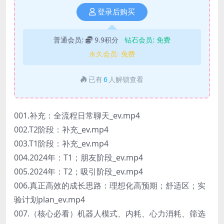
登录后购买
普通会员:
9.9积分
钻石会员:
免费
永久会员:
免费
已有
6
人解锁查看
001.补充：全流程日常聊天_ev.mp4
002.T2阶段：补充_ev.mp4
003.T1阶段：补充_ev.mp4
004.2024年：T1；朋友阶段_ev.mp4
005.2024年：T2；吸引阶段_ev.mp4
006.真正高效的成长思路：理想化高预期；舒适区；实
验计划plan_ev.mp4
007.（核心必看）机器人模式、内耗、心力消耗、筛选