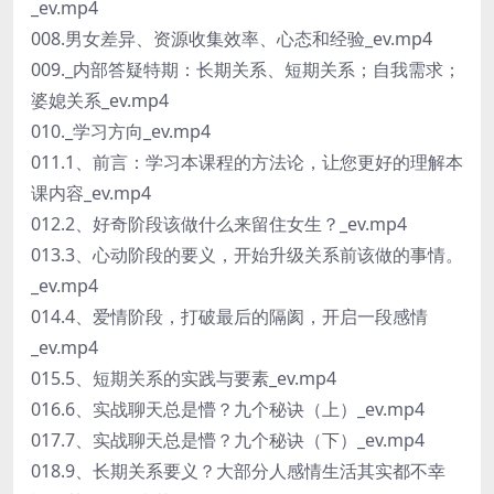
_ev.mp4
008.男女差异、资源收集效率、心态和经验_ev.mp4
009._内部答疑特期：长期关系、短期关系；自我需求；
婆媳关系_ev.mp4
010._学习方向_ev.mp4
011.1、前言：学习本课程的方法论，让您更好的理解本
课内容_ev.mp4
012.2、好奇阶段该做什么来留住女生？_ev.mp4
013.3、心动阶段的要义，开始升级关系前该做的事情。
_ev.mp4
014.4、爱情阶段，打破最后的隔阂，开启一段感情
_ev.mp4
015.5、短期关系的实践与要素_ev.mp4
016.6、实战聊天总是懵？九个秘诀（上）_ev.mp4
017.7、实战聊天总是懵？九个秘诀（下）_ev.mp4
018.9、长期关系要义？大部分人感情生活其实都不幸