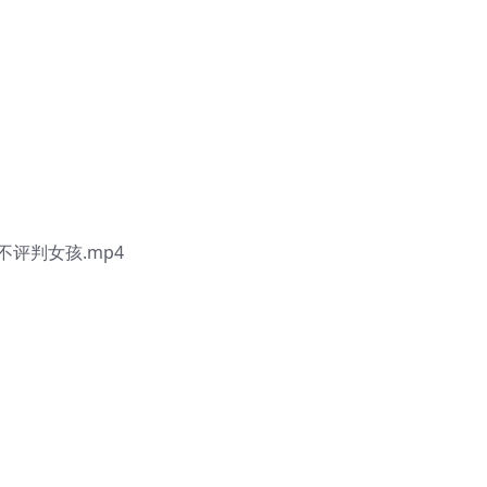
评判女孩.mp4