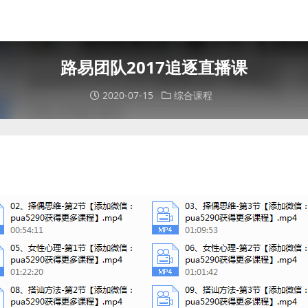
路易团队2017追逐直播课
2020-07-15
综合课程