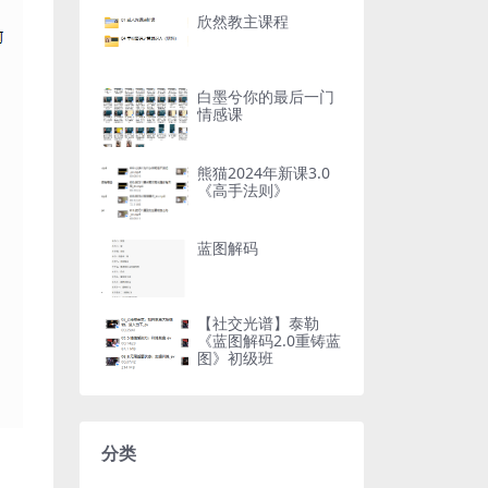
欣然教主课程
白墨兮你的最后一门
情感课
熊猫2024年新课3.0
《高手法则》
蓝图解码
【社交光谱】泰勒
《蓝图解码2.0重铸蓝
图》初级班
分类