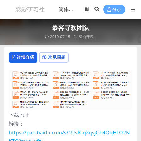
登录
慕容寻欢团队
2019-07-15
综合课程
详情介绍
常见问题
下载地址
链接：
https://pan.baidu.com/s/1UsIGqXqsjGh4QqHLO2N