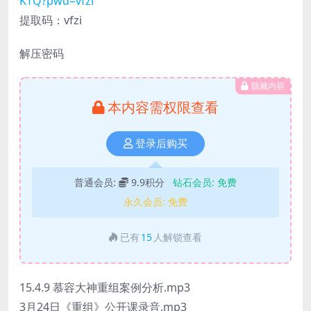
KTQ?pwd=vfzi
提取码：vfzi
解压密码
隐藏内容
本内容需权限查看
登录后购买
普通会员:
9.9积分
钻石会员:
免费
永久会员:
免费
已有
15
人解锁查看
15.4.9 慕容大神重组案例分析.mp3
3月24日《重组》公开课录音.mp3