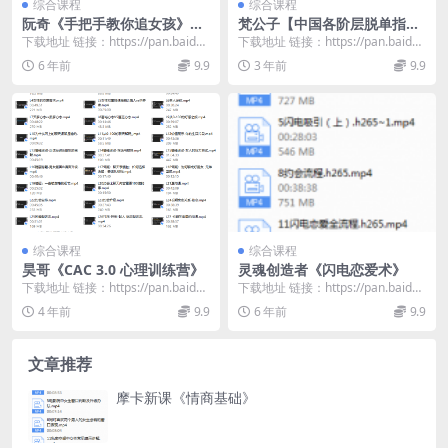
综合课程
综合课程
阮奇《手把手教你追女孩》
梵公子【中国各阶层脱单指
（完结）
南】2023
下载地址 链接：https://pan.baidu.
下载地址 链接：https://pan.baidu.
com/s/1b8crItX...
com/s/1ysZpXCL...
6 年前
9.9
3 年前
9.9
综合课程
综合课程
昊哥《CAC 3.0 心理训练营》
灵魂创造者《闪电恋爱术》
下载地址 链接：https://pan.baidu.
下载地址 链接：https://pan.baidu.
com/s/1fjY8506...
com/s/1h1-PoLQ...
4 年前
9.9
6 年前
9.9
文章推荐
摩卡新课《情商基础》