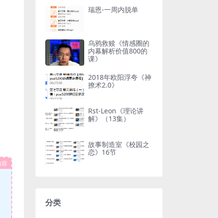
瑞恩-一周内脱单
乌鸦救赎《情感圈的
内幕解析价值800的
课》
2018年欧阳浮夸《神
撩术2.0》
Rst-Leon《理论讲
解》（13集）
故事制造室《校园之
恋》16节
内容
分类