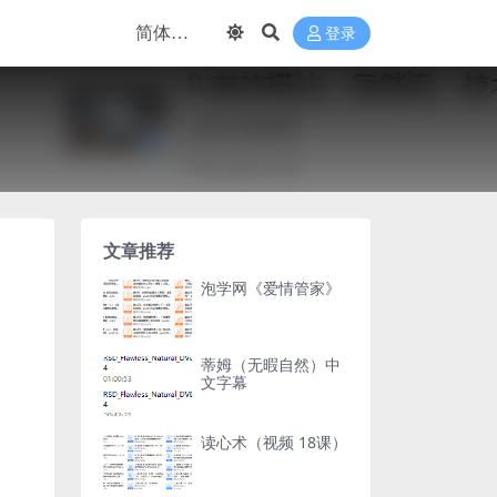
登录
文章推荐
泡学网《爱情管家》
蒂姆（无暇自然）中
文字幕
读心术（视频 18课）