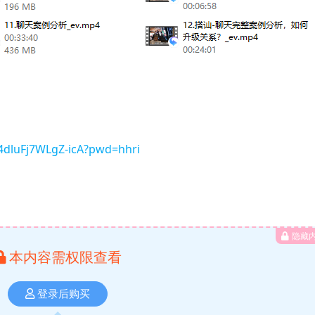
54dluFj7WLgZ-icA?pwd=hhri
隐藏
本内容需权限查看
登录后购买