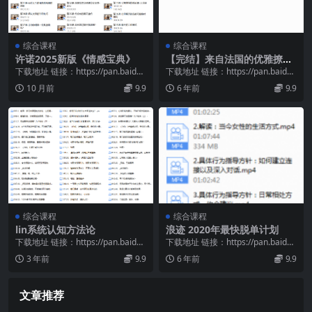
综合课程
综合课程
许诺2025新版《情感宝典》
【完结】来自法国的优雅撩妹
课程
下载地址 链接：https://pan.baidu.
下载地址 链接：https://pan.baidu.
com/s/1zr_yNkF...
com/s/13UM-Pb2...
10 月前
9.9
6 年前
9.9
综合课程
综合课程
lin系统认知方法论
浪迹 2020年最快脱单计划
下载地址 链接：https://pan.baidu.
下载地址 链接：https://pan.baidu.
com/s/1I6WsCyf...
com/s/1WOJJqOX...
3 年前
9.9
6 年前
9.9
文章推荐