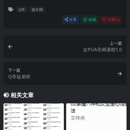
Q帝
跑牛网
分享
收藏
点赞(
5
)
上一篇
女PUA导师课程1.0
下一篇
Q帝徒弟班
相关文章