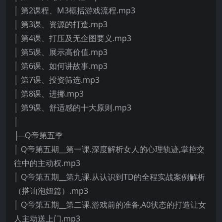
│ 第2课程、M3概括游戏流程.mp3
│ 第3课、资源的打造.mp3
│ 第4课、打压及无企图要义.mp3
│ 第5课、展示高价值.mp3
│ 第6课、如何讲故事.mp3
│ 第7课、投资筛选.mp3
│ 第8课、进挪.mp3
│ 第9课、舒适感的十大原则.mp3
│
├─Q帝第五季
│ Q帝第五期__第一课.深度解析女人的心理轨迹,掌控交
往中的主动权.mp3
│ Q帝第五期__第九课.从认识到TD的全程实战案例解析
（搭讪泡妞篇）.mp3
│ Q帝第五期__第二课.游戏前的准备,A0状态的打造让女
人主动送上门.mp3