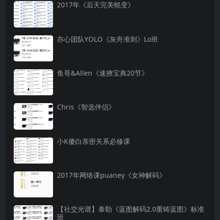
2017年《后天完美蜕变》
亦心团队YOLO《灰舟准则》Lo班
鱼哥&Allen《速撩宝典20节》
Chris《智选伴侣》
小K傻白亲密关系必修课
2017年网络课puaney《女神解码》
【社交光谱】泰勒《蓝图解码2.0重铸蓝图》标准
班