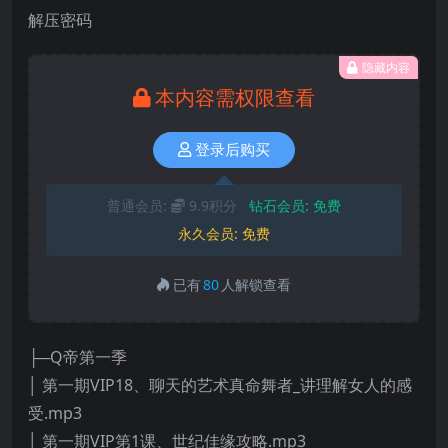
解压密码
隐藏内容
本内容需权限查看
登录后购买
普通会员:
9.9积分
钻石会员:
免费
永久会员:
免费
已有
80
人解锁查看
├─Q帝第一季
│ 第一期VIP18、聊天的艺术真命舞者_讲理解女人的感
受.mp3
│ 第一期VIP第1课、世纪佳缘攻略.mp3