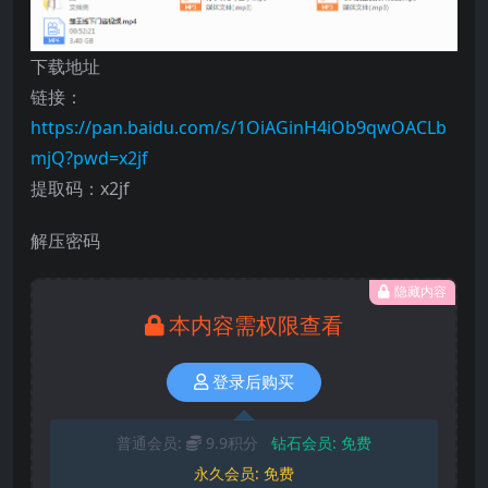
下载地址
链接：
https://pan.baidu.com/s/1OiAGinH4iOb9qwOACLb
mjQ?pwd=x2jf
提取码：x2jf
解压密码
隐藏内容
本内容需权限查看
登录后购买
普通会员:
9.9积分
钻石会员:
免费
永久会员:
免费