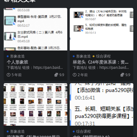
形象改造
形象改造
综合课程
个人形象班
林老头《24年度体系课：资源
收集与形象入门》
下载地址 链接：https://pan.baidu.
下载地址 链接：https://pan.baidu.
com/s/1R0YcPhL...
com/s/1KIdLB9Y...
5 年前
9.9
2 年前
9.9
形象改造
综合课程