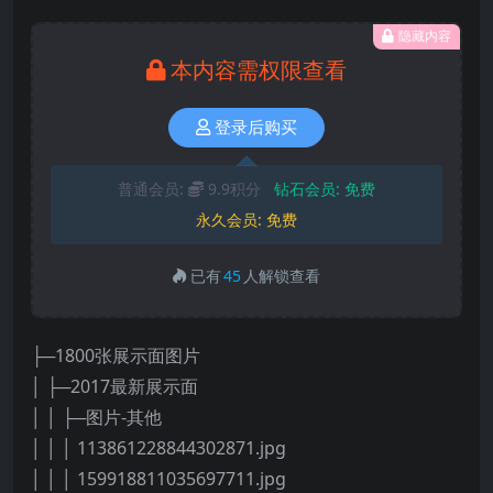
隐藏内容
本内容需权限查看
登录后购买
普通会员:
9.9积分
钻石会员:
免费
永久会员:
免费
已有
45
人解锁查看
├─1800张展示面图片
│ ├─2017最新展示面
│ │ ├─图片-其他
│ │ │ 113861228844302871.jpg
│ │ │ 159918811035697711.jpg