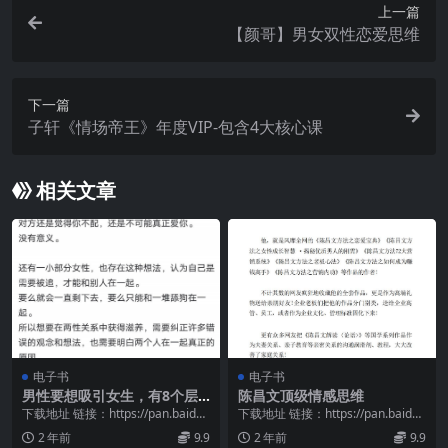
上一篇
【颜哥】男女双性恋爱思维
下一篇
子轩《情场帝王》年度VIP-包含4大核心课
相关文章
电子书
电子书
男性要想吸引女生，有8个层
陈昌文顶级情感思维
面的吸引
下载地址 链接：https://pan.baidu.
下载地址 链接：https://pan.baidu.
com/s/1migAHbp...
com/s/1WRI0AFK...
2 年前
9.9
2 年前
9.9