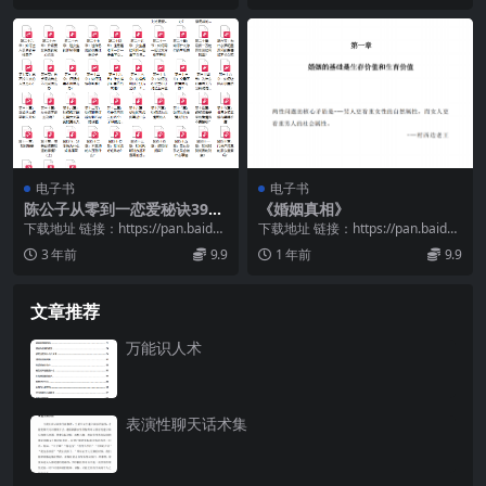
电子书
电子书
陈公子从零到一恋爱秘诀399
《婚姻真相》
课程
下载地址 链接：https://pan.baidu.
下载地址 链接：https://pan.baidu.
com/s/15_5eU3F...
com/s/1Uyseuno...
3 年前
9.9
1 年前
9.9
文章推荐
万能识人术
表演性聊天话术集