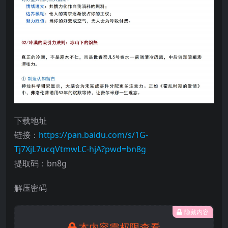
下载地址
链接：
https://pan.baidu.com/s/1G-
Tj7XjL7ucqVtmwLC-hjA?pwd=bn8g
提取码：bn8g
解压密码
隐藏内容
本内容需权限查看