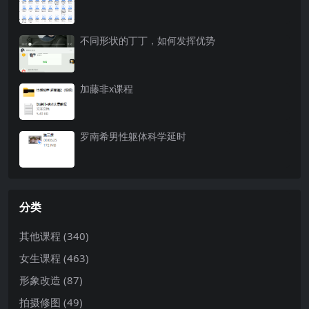
不同形状的丁丁，如何发挥优势
加藤非x课程
罗南希男性躯体科学延时
分类
其他课程
(340)
女生课程
(463)
形象改造
(87)
拍摄修图
(49)