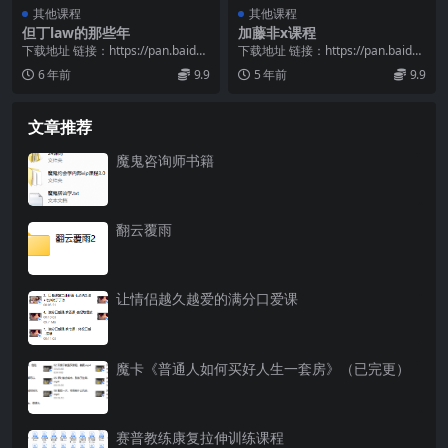
其他课程
其他课程
但丁law的那些年
加藤非x课程
下载地址 链接：https://pan.baidu.
下载地址 链接：https://pan.baidu.
com/s/1xlB5OS5...
com/s/1dU5hnYV...
6 年前
9.9
5 年前
9.9
文章推荐
魔鬼咨询师书籍
翻云覆雨
让情侣越久越爱的满分口爱课
魔卡《普通人如何买好人生一套房》（已完更）
赛普教练康复拉伸训练课程