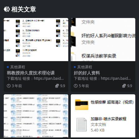
相关文章
其他课程
其他课程
韩教授持久度技术理论课
奸的好人资料
下载地址 链接：https://pan.baidu.
下载地址 链接：https://pan.baidu.
com/s/1SjzWlWJ...
com/s/15atY2Rx...
3 年前
9.9
5 年前
9.9